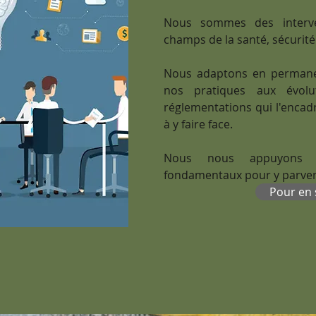
Nous sommes des interve
champs de la santé, sécurité e
Nous adaptons en permane
nos pratiques aux évolu
réglementations qui l'encadr
à y faire face.
Nous nous appuyons 
fondamentaux pour y parven
Pour en 