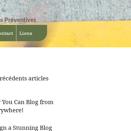
ns Préventives
ntact
Liens
récédents articles
 You Can Blog from
rywhere!
gn a Stunning Blog