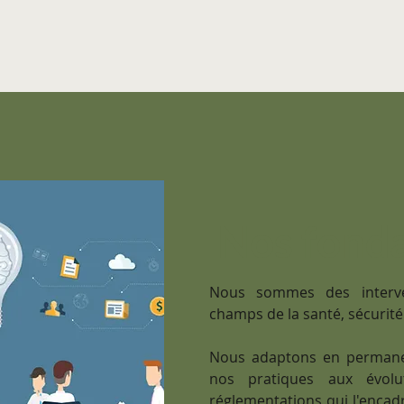
Bordeaux, France
©2018
Nos fond
Nous sommes des interve
champs de la santé, sécurité e
Nous adaptons en permane
nos pratiques aux évolu
réglementations qui l'encadr