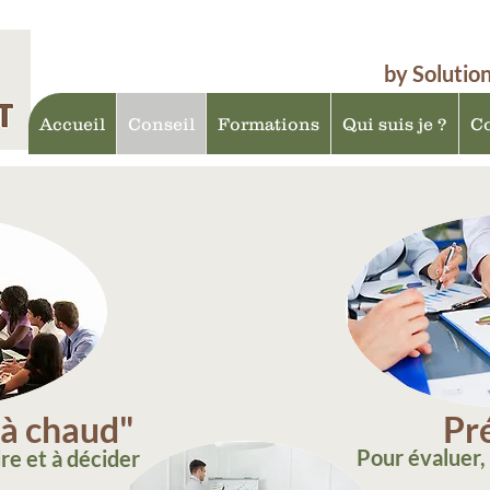
by Solutio
Accueil
Conseil
Formations
Qui suis je ?
Co
"à chaud"
Pré
Pour évaluer,
re et à décider