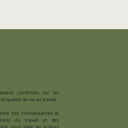
amentaux
nants confirmés sur les
t qualité de vie au travail.
nce nos connaissances et
tions du travail et des
ent, pour aider les acteurs