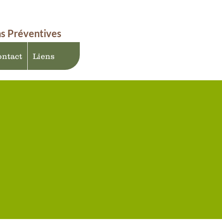
ns Préventives
ntact
Liens