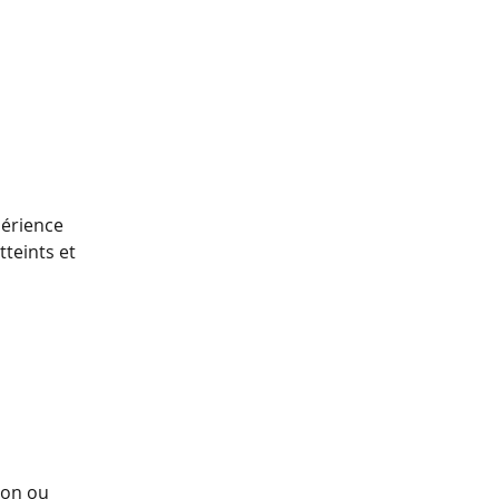
périence
tteints et
ion ou