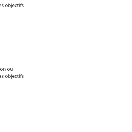
es objectifs
ion ou
es objectifs