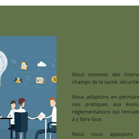
Bordeaux, France
©2018
Nos fond
Nous sommes des interve
champs de la santé, sécurité e
Nous adaptons en permane
nos pratiques aux évolu
réglementations qui l'encadr
à y faire face.
Nous nous appuyons 