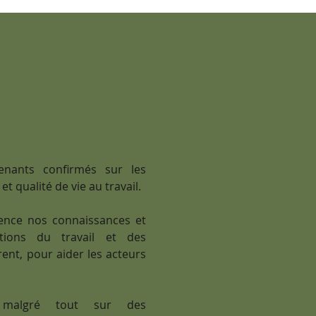
amentaux
nants confirmés sur les
t qualité de vie au travail.
nce nos connaissances et
tions du travail et des
ent, pour aider les acteurs
malgré tout sur des