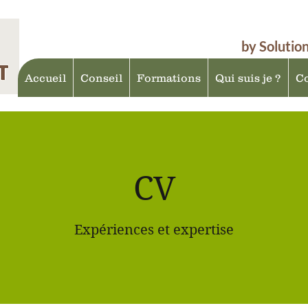
by Solutio
Accueil
Conseil
Formations
Qui suis je ?
Co
CV
Expériences et expertise